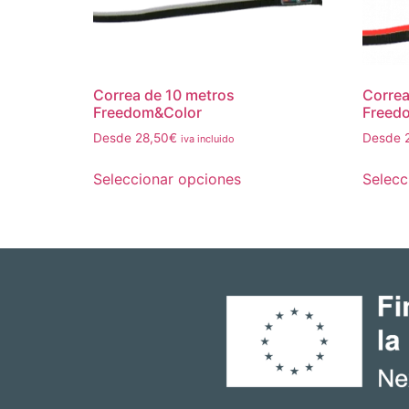
Correa de 10 metros
Correa
Freedom&Color
Freed
Desde
28,50
€
Desde
iva incluido
Seleccionar opciones
Selecc