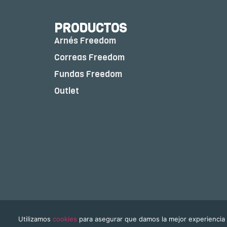
PRODUCTOS
Arnés Freedom
Correas Freedom
Fundas Freedom
Outlet
Freedom & Color © 2026 | Todos los derechos r
Utilizamos
cookies
para asegurar que damos la mejor experiencia a