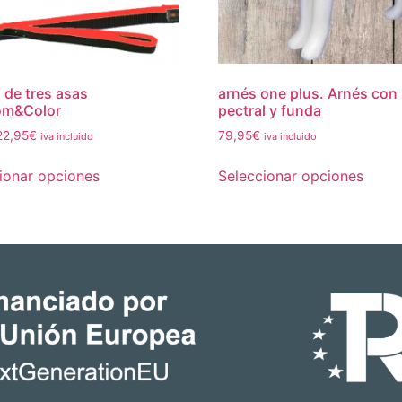
 de tres asas
arnés one plus. Arnés con
om&Color
pectral y funda
22,95
€
79,95
€
iva incluido
iva incluido
ionar opciones
Seleccionar opciones