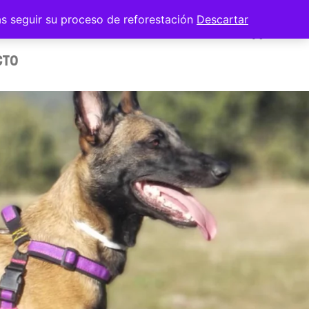
as seguir su proceso de reforestación
Descartar
OS
FUNDAS
OUTLET
CTO