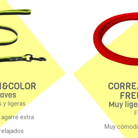
M&COLOR
CORRE
FRE
uaves
Muy lig
 y ligeras
F
agarre extra
Muy cómodas
relajados