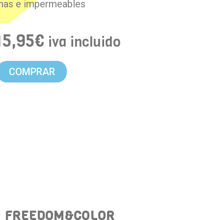
anas e impermeables
15,95
€
iva incluido
COMPRAR
N FREEDOM&COLOR