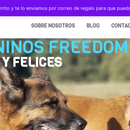
rrito y te lo enviamos por correo de regalo para que pued
TU ARNÉS FREEDOM
TUS CORREAS
ACCESORI
SOBRE NOSOTROS
BLOG
CONTA
NINOS FREEDOM
Y FELICES