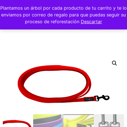
Plantamos un árbol por cada producto de tu carrito y te lo
enviamos por correo de regalo para que puedas seguir su
proceso de reforestación
Descartar