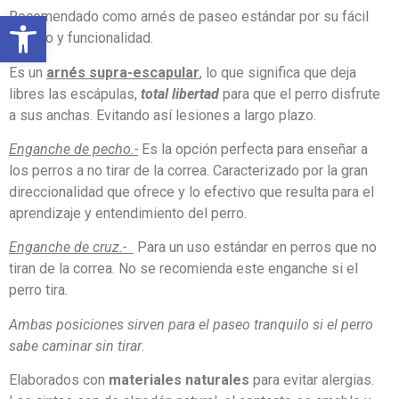
Abrir barra de herramientas
Recomendado como arnés de paseo estándar por su fácil
manejo y funcionalidad.
Es un
arnés supra-escapular
, lo que significa que deja
libres las escápulas,
total libertad
para que el perro disfrute
a sus anchas. Evitando así lesiones a largo plazo.
Enganche de pecho.-
Es la opción perfecta para enseñar a
los perros a no tirar de la correa. Caracterizado por la gran
direccionalidad que ofrece y lo efectivo que resulta para el
aprendizaje y entendimiento del perro.
Enganche de cruz.-
Para un uso estándar en perros que no
tiran de la correa. No se recomienda este enganche si el
perro tira.
Ambas posiciones sirven para el paseo tranquilo si el perro
sabe caminar sin tirar
.
Elaborados con
materiales naturales
para evitar alergias.