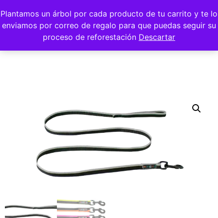
Plantamos un árbol por cada producto de tu carrito y te lo
enviamos por correo de regalo para que puedas seguir su
proceso de reforestación
Descartar