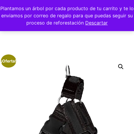
Plantamos un árbol por cada producto de tu carrito y te lo
enviamos por correo de regalo para que puedas seguir su
proceso de reforestación
Descartar
¡Oferta!