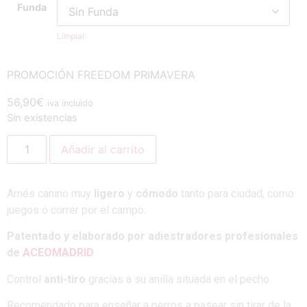
Funda
Limpiar
PROMOCIÓN FREEDOM PRIMAVERA
56,90
€
iva incluido
Sin existencias
Añadir al carrito
Arnés canino muy
ligero
y
cómodo
tanto para ciudad, como
juegos o correr por el campo.
Patentado y elaborado por adiestradores profesionales
de
ACEOMADRID
.
Control
anti-tiro
gracias a su anilla situada en el pecho.
Recomendado para enseñar a perros a pasear sin tirar de la