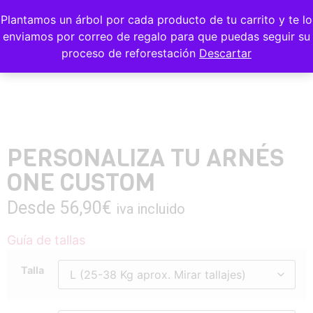
Plantamos un árbol por cada producto de tu carrito y te lo
enviamos por correo de regalo para que puedas seguir su
proceso de reforestación
Descartar
PERSONALIZA TU ARNÉS
ONE CUSTOM
Desde
56,90
€
iva incluido
Guía de tallas
Talla